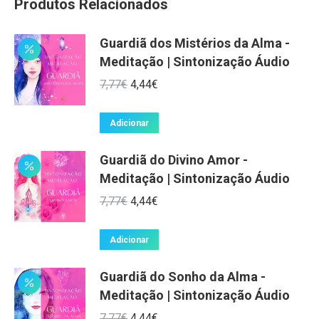
Produtos Relacionados
Guardiã dos Mistérios da Alma -
Meditação | Sintonização Áudio
O
O
7,77
€
4,44
€
preço
preço
original
atual
Adicionar
era:
é:
Guardiã do Divino Amor -
7,77€.
4,44€.
Meditação | Sintonização Áudio
O
O
7,77
€
4,44
€
preço
preço
original
atual
Adicionar
era:
é:
Guardiã do Sonho da Alma -
7,77€.
4,44€.
Meditação | Sintonização Áudio
O
O
7,77
€
4,44
€