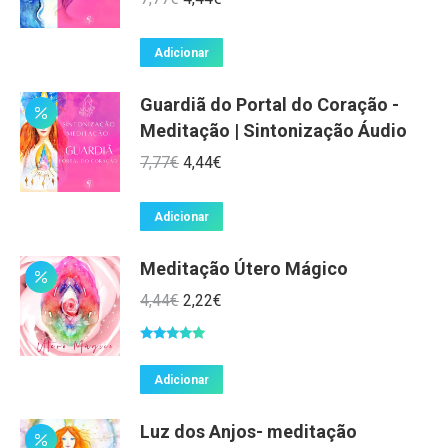
preço
preço
original
atual
Adicionar
era:
é:
Guardiã do Portal do Coração -
7,77€.
4,44€.
Meditação | Sintonização Áudio
O
O
7,77
€
4,44
€
preço
preço
original
atual
Adicionar
era:
é:
Meditação Útero Mágico
7,77€.
4,44€.
O
O
4,44
€
2,22
€
preço
preço
Avaliação
original
atual
5.00
de 5
Adicionar
era:
é:
4,44€.
2,22€.
Luz dos Anjos- meditação