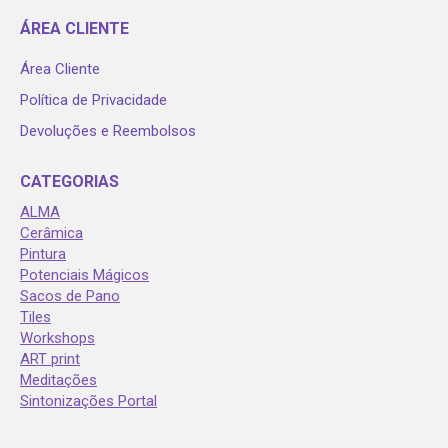
page
page
page
ÁREA CLIENTE
opens
opens
opens
in
in
in
Área Cliente
new
new
new
Política de Privacidade
window
window
window
Devoluções e Reembolsos
CATEGORIAS
ALMA
Cerâmica
Pintura
Potenciais Mágicos
Sacos de Pano
Tiles
Workshops
ART print
Meditações
Sintonizações Portal