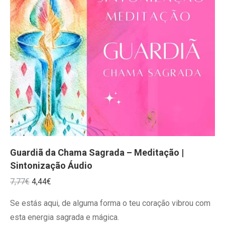
Guardiã da Chama Sagrada – Meditação |
Sintonização Áudio
O
O
7,77
€
4,44
€
preço
preço
Se estás aqui, de alguma forma o teu coração vibrou com
original
atual
esta energia sagrada e mágica.
era:
é: