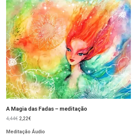
A Magia das Fadas – meditação
O
O
4,44
€
2,22
€
preço
preço
Meditação Áudio
original
atual