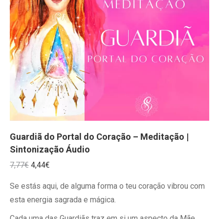
Guardiã do Portal do Coração – Meditação |
Sintonização Áudio
O
O
7,77
€
4,44
€
preço
preço
Se estás aqui, de alguma forma o teu coração vibrou com
original
atual
esta energia sagrada e mágica.
era:
é:
Cada uma das Guardiãs traz em si um aspecto da Mãe