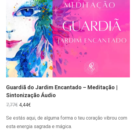
Guardiã do Jardim Encantado – Meditação |
Sintonização Áudio
O
O
7,77
€
4,44
€
preço
preço
Se estás aqui, de alguma forma o teu coração vibrou com
original
atual
esta energia sagrada e mágica.
era:
é: