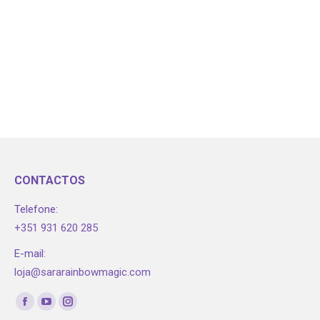
CONTACTOS
Telefone:
+351 931 620 285
E-mail:
loja@sararainbowmagic.com
Encontre-nos em:
Facebook
YouTube
Instagram