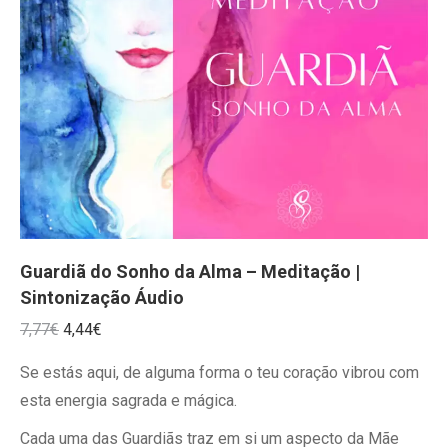
Guardiã do Sonho da Alma – Meditação |
Sintonização Áudio
O
O
7,77
€
4,44
€
preço
preço
Se estás aqui, de alguma forma o teu coração vibrou com
original
atual
esta energia sagrada e mágica.
era:
é:
Cada uma das Guardiãs traz em si um aspecto da Mãe
7,77€.
4,44€.