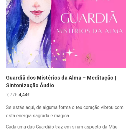
Guardiã dos Mistérios da Alma – Meditação |
Sintonização Áudio
O
O
7,77
€
4,44
€
preço
preço
Se estás aqui, de alguma forma o teu coração vibrou com
original
atual
esta energia sagrada e mágica.
era:
é:
Cada uma das Guardiãs traz em si um aspecto da Mãe
7,77€.
4,44€.