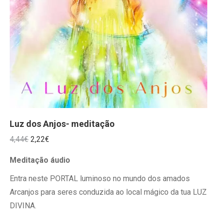
Luz dos Anjos- meditação
O
O
4,44
€
2,22
€
preço
preço
Meditação áudio
original
atual
Entra neste PORTAL luminoso no mundo dos amados
era:
é:
Arcanjos para seres conduzida ao local mágico da tua LUZ
4,44€.
2,22€.
DIVINA.