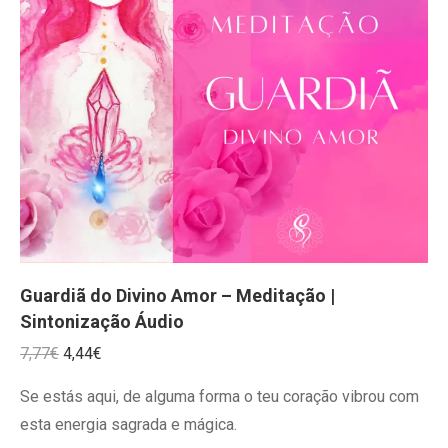
Guardiã do Divino Amor – Meditação |
Sintonização Áudio
O
O
7,77
€
4,44
€
preço
preço
Se estás aqui, de alguma forma o teu coração vibrou com
original
atual
esta energia sagrada e mágica.
era:
é: